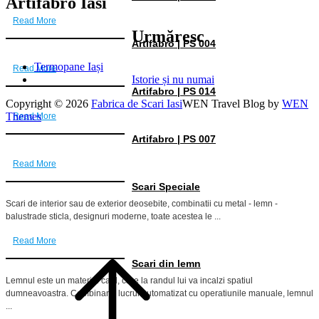
Artifabro Iasi
Read More
Urmăresc
Artifabro | PS 004
Termopane Iași
Read More
Istorie și nu numai
Artifabro | PS 014
Copyright © 2026
Fabrica de Scari Iasi
WEN Travel Blog by
WEN
Themes
Read More
Artifabro | PS 007
Read More
Scari Speciale
Scari de interior sau de exterior deosebite, combinatii cu metal - lemn -
balustrade sticla, designuri moderne, toate acestea le ...
Read More
Scari din lemn
Lemnul este un material cald, care la randul lui va incalzi spatiul
dumneavoastra. Combinand lucrul automatizat cu operatiunile manuale, lemnul
...