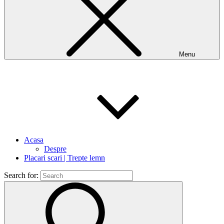
Menu
Acasa
Despre
Placari scari | Trepte lemn
Search for: