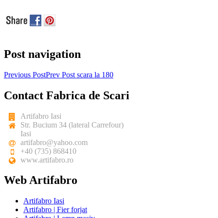
Post navigation
Previous Post
Prev Post
scara la 180
Contact Fabrica de Scari
Artifabro Iasi
Str. Bucium 34 (lateral Carrefour)
Iasi
artifabro@yahoo.com
+40 (735) 868410
www.artifabro.ro
Web Artifabro
Artifabro Iasi
Artifabro | Fier forjat