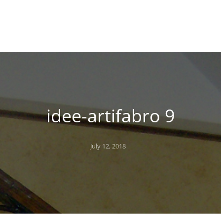
idee-artifabro 9
Posted
July 12, 2018
on