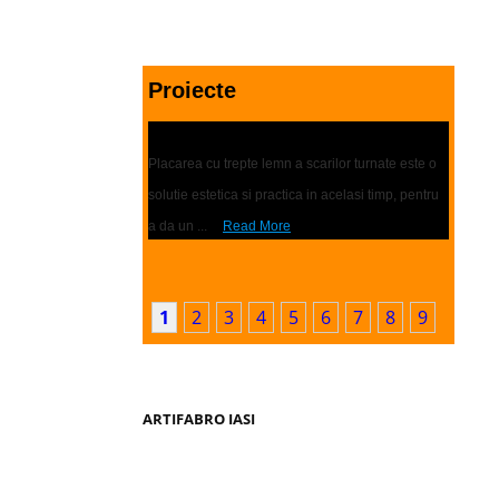
Proiecte
Placari scari | Trepte lemn
Placarea cu trepte lemn a scarilor turnate este o
solutie estetica si practica in acelasi timp, pentru
a da un ...
Read More
1
2
3
4
5
6
7
8
9
ARTIFABRO IASI