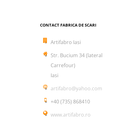
CONTACT FABRICA DE SCARI
Artifabro Iasi
Str. Bucium 34 (lateral
Carrefour)
Iasi
artifabro@yahoo.com
+40 (735) 868410
www.artifabro.ro