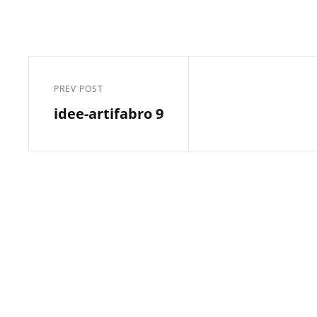
Post
navigation
PREV POST
Previous
idee-artifabro 9
Post