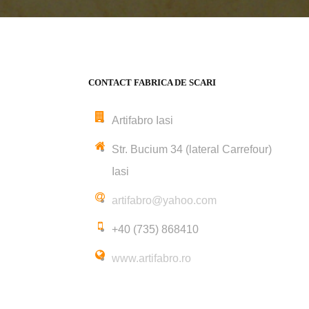
CONTACT FABRICA DE SCARI
Artifabro Iasi
Str. Bucium 34 (lateral Carrefour)
Iasi
artifabro@yahoo.com
+40 (735) 868410
www.artifabro.ro