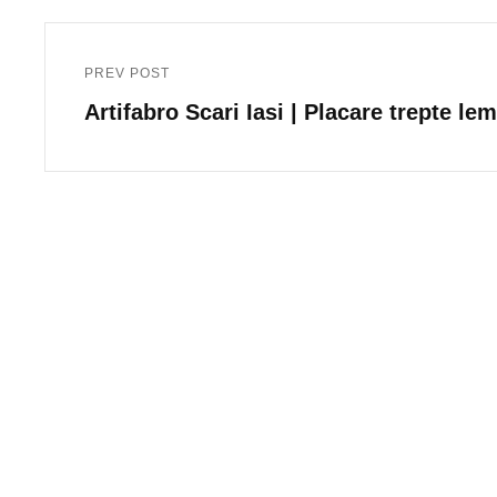
Post
navigation
PREV POST
Previous
Artifabro Scari Iasi | Placare trepte le
Post