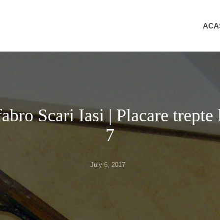
ACA
fabro Scari Iasi | Placare trepte
7
Posted
July 6, 2017
on