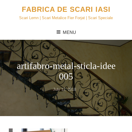
FABRICA DE SCARI IASI
Scari Lemn | Scari Metalice Fier Forjat | Scari Speciale
MENU
artifabro-metal-sticla-idee
005
Posted
July 12, 2018
on