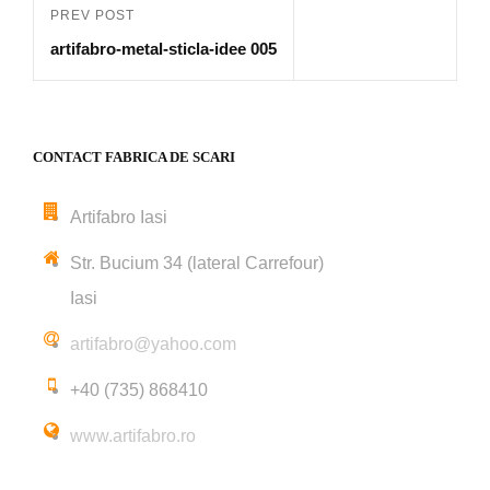
Post
PREV POST
Previous
navigation
artifabro-metal-sticla-idee 005
Post
CONTACT FABRICA DE SCARI
Artifabro Iasi
Str. Bucium 34 (lateral Carrefour)
Iasi
artifabro@yahoo.com
+40 (735) 868410
www.artifabro.ro