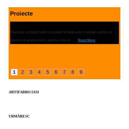
Proiecte
Placari scari | Trepte lemn
Placarea cu trepte lemn a scarilor turnate este o solutie estetica si
practica in acelasi timp, pentru a da un ...
Read More
1
2
3
4
5
6
7
8
9
ARTIFABRO IASI
URMĂRESC