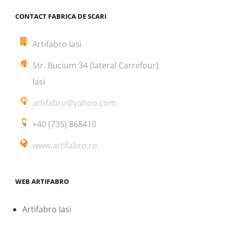
CONTACT FABRICA DE SCARI
Artifabro Iasi
Str. Bucium 34 (lateral Carrefour)
Iasi
artifabro@yahoo.com
+40 (735) 868410
www.artifabro.ro
WEB ARTIFABRO
Artifabro Iasi