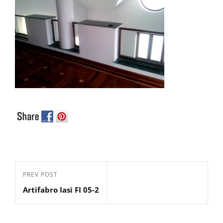
Post
Previous
PREV POST
navigation
Artifabro Iasi FI 05-2
Post