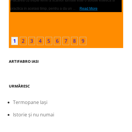
Placarea cu trepte lemn a scarilor turnate este o solutie estetica si
practica in acelasi timp, pentru a da un ...
Read More
1
2
3
4
5
6
7
8
9
ARTIFABRO IASI
URMĂRESC
Termopane Iași
Istorie și nu numai