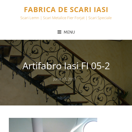
FABRICA DE SCARI IASI
Scari Lemn | Scari Metalice Fier Forjat | Scari Speciale
MENU
Artifabro Iasi FI 05-2
Posted
June 17, 2017
on