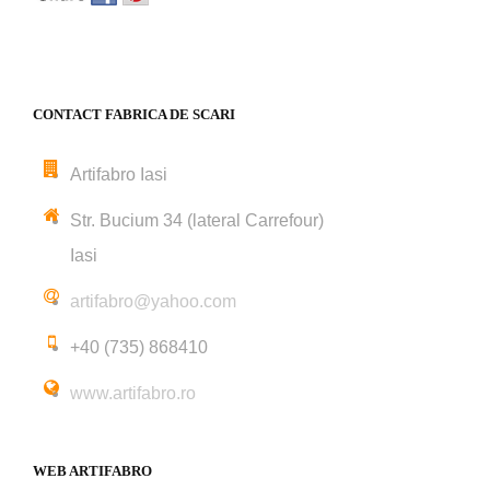
CONTACT FABRICA DE SCARI
Artifabro Iasi
Str. Bucium 34 (lateral Carrefour)
Iasi
artifabro@yahoo.com
+40 (735) 868410
www.artifabro.ro
WEB ARTIFABRO