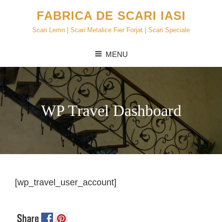
FABRICA DE SCARI IASI
Scari Lemn | Scari Metalice Fier Forjat | Scari Speciale
MENU
WP Travel Dashboard
[wp_travel_user_account]