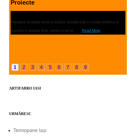
Proiecte
Placari scari | Trepte lemn
Placarea cu trepte lemn a scarilor turnate este o solutie estetica si
practica in acelasi timp, pentru a da un ...
Read More
1
2
3
4
5
6
7
8
9
ARTIFABRO IASI
URMĂRESC
Termopane Iași