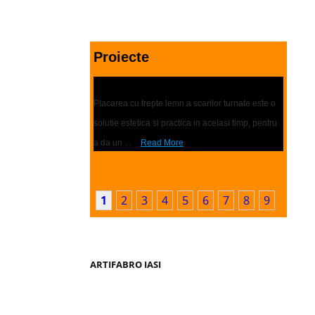
Proiecte
Placari scari | Trepte lemn
Placarea cu trepte lemn a scarilor turnate este o
solutie estetica si practica in acelasi timp, pentru
a da un ...
Read More
1
2
3
4
5
6
7
8
9
ARTIFABRO IASI