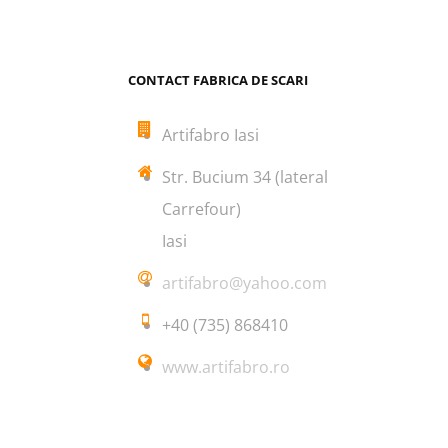
CONTACT FABRICA DE SCARI
Artifabro Iasi
Str. Bucium 34 (lateral
Carrefour)
Iasi
artifabro@yahoo.com
+40 (735) 868410
www.artifabro.ro