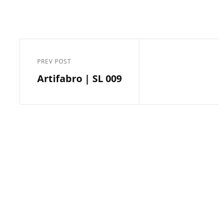
Post
navigation
PREV POST
Previous
Artifabro | SL 009
Post