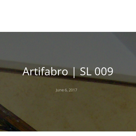
Artifabro | SL 009
Posted
June 6, 2017
on