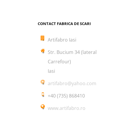
CONTACT FABRICA DE SCARI
Artifabro Iasi
Str. Bucium 34 (lateral
Carrefour)
Iasi
artifabro@yahoo.com
+40 (735) 868410
www.artifabro.ro