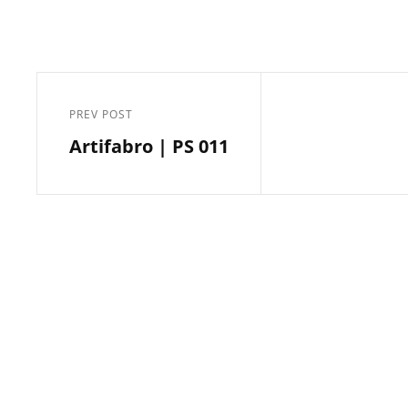
Post
navigation
PREV POST
Previous
Artifabro | PS 011
Post