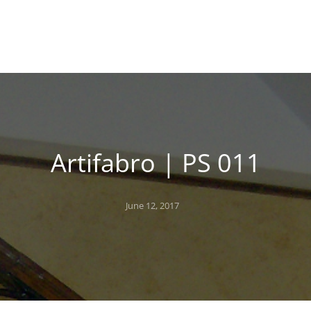
Artifabro | PS 011
Posted
June 12, 2017
on