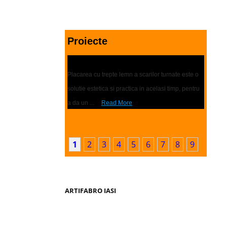
Proiecte
Placari scari | Trepte lemn
Placarea cu trepte lemn a scarilor turnate este o
solutie estetica si practica in acelasi timp, pentru
a da un ...
Read More
1
2
3
4
5
6
7
8
9
ARTIFABRO IASI